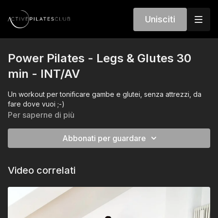
Unisciti
Power Pilates - Legs & Glutes 30
min - INT/AV
Un workout per tonificare gambe e glutei, senza attrezzi, da
fare dove vuoi ;-)
Per saperne di più
Abbonati per guardare
Video correlati