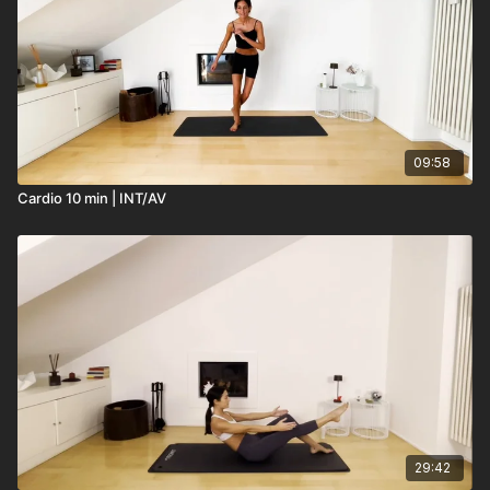
09:58
Cardio 10 min | INT/AV
29:42