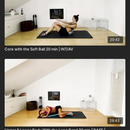
20:42
Core with the Soft Ball 20 min | INT/AV
29:43
Upper & Lower Body With the Long Band 30 min | BASE |