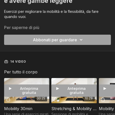
e avere gambe leggere
Esercizi per migliorare la mobilità e la flessibilità, da fare
quando vuoi.
Non è una sequenza, scegli tu in base al tuo bisogno.
Per saperne di più
Abbonati per guardare
14 VIDEO
Per tutto il corpo
Anteprima
Anteprima
gratuita
gratuita
30:25
10:29
Mobility 30min
Stretching & Mobility in piedi 10 min | BASE
Mobility
Una serie di esercizi mirati
Sessione di mobilità e
Una serie 