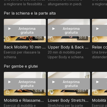
a migliorare la flessibilità e
allungamento in piedi.
a migliora
la mobilità del corpo.
la mobilit
Per la schiena e la parte alta
Anteprima
Anteprima
gratuita
gratuita
10:06
20:13
Back Mobility 10 min | BASE
Upper Body & Back Mobility 20min
Esercizi per rilassare la
20 min di mobilità per
Una brev
schiena.
Upper Body e schiena.
distendere
e spalle,
Per gambe e glutei
accumulan
Anteprima
Anteprima
gratuita
gratuita
10:08
09:07
Mobilità e Rilassamento Schiena 10min
Lower Body Stretching 10 min | BASE
Esercizi di mobilità e
Stretching per la parte
Esercizi p