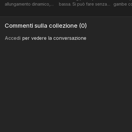
allungamento dinamico,
bassa. Si può fare senza
gambe co
per rilassare la schiena.
materassino.
“pesanti”.
Commenti sulla collezione (
0
)
Accedi
per vedere la conversazione