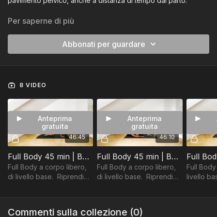
pavimento pelvico, anche a distanza di tempo dal parto.
Adatti anche a chi soffre di fastidi cervicali.
Per saperne di più
Consulta sempre il tuo medico prima di iniziare un percorso di
Abbonati per guardare
allenamento, soprattutto in presenza di patologie.
8 VIDEO
Anteprima
Anteprima
gratuita
gratuita
46:45
46:10
Full Body 45 min | BASE (2) | Post Parto
Full Body 45 min | BASE | Post Parto
Full Body a corpo libero,
Full Body a corpo libero,
Full Body 
di livello base. Riprendi
di livello base. Riprendi
livello base. Ripr
ad allenarti non prima di
ad allenarti non prima di
allenarti 
40 giorni post parto e solo
40 giorni post parto e solo
giorni po
dopo autorizzazione
dopo autorizzazione
dopo aut
Commenti sulla collezione (
0
)
medica.
medica.
medica.