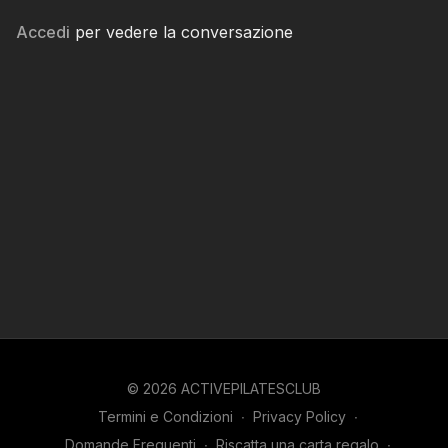
Accedi
per vedere la conversazione
© 2026 ACTIVEPILATESCLUB
Termini e Condizioni
∙
Privacy Policy
∙
Domande Frequenti
∙
Riscatta una carta regalo
∙