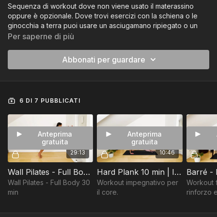
Sequenza di workout dove non viene usato il materassino
oppure è opzionale. Dove trovi esercizi con la schiena o le
ginocchia a terra puoi usare un asciugamano ripiegato o un
tappetino da bagno. Finita la sequenza puoi ricominciare
Per saperne di più
dall’inizio.
Abbonati per guardare
Livello: intermedio e intermedio/avanzato.
L’idea è di poter fare questi workout proprio dove vuoi, anche
in una camera di hotel ad esempio 😀
6 DI 7 PUBBLICATI
Anteprima
Anteprima
gratuita
gratuita
29:13
10:46
Wall Pilates - Full Body 30 min | INT/AV
Hard Plank 10 min | INT/AV
Wall Pilates - Full Body 30
Workout impegnativo per
Workout f
min
il core.
rinforzo e
tonificaz
glutei.