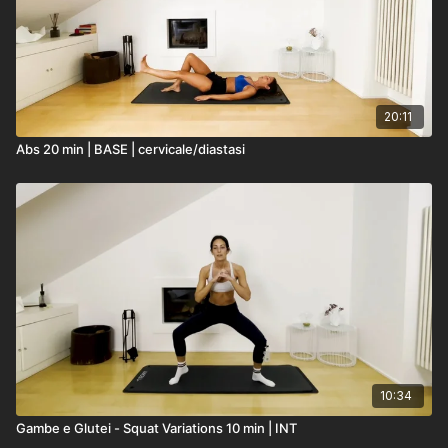
20:11
Abs 20 min | BASE | cervicale/diastasi
10:34
Gambe e Glutei - Squat Variations 10 min | INT