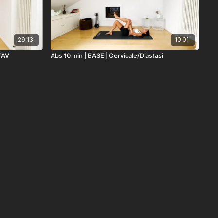
29:13
10:01
T/AV
Abs 10 min | BASE | Cervicale/Diastasi