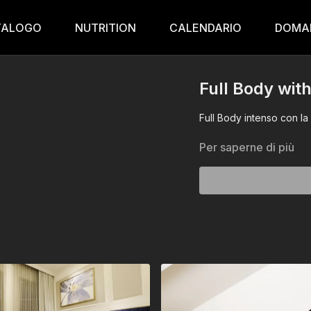
TALOGO
NUTRITION
CALENDARIO
DOMA
Full Body with
Full Body intenso con la 
Per saperne di più