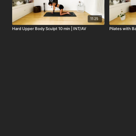
11:25
Hard Upper Body Sculpt 10 min | INT/AV
Pilates with B