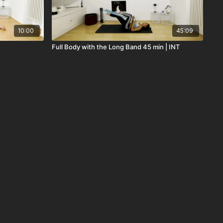
10:00
45:09
Full Body with the Long Band 45 min | INT