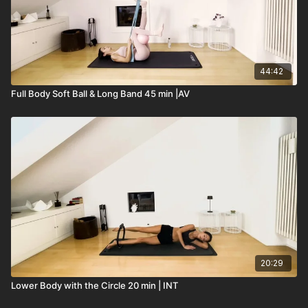
44:42
Full Body Soft Ball & Long Band 45 min |AV
20:29
Lower Body with the Circle 20 min | INT