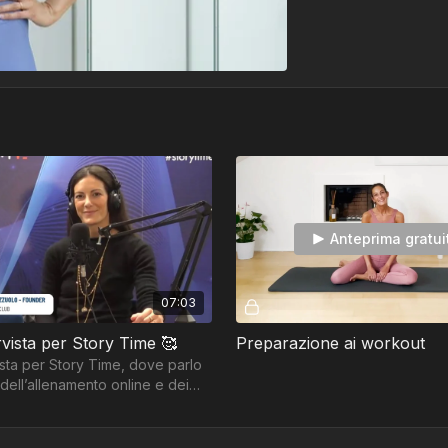
Anteprima gratui
07:03
rvista per Story Time 🥰
Preparazione ai workout
ista per Story Time, dove parlo
dell’allenamento online e dei
Pilates in gravidanza e post