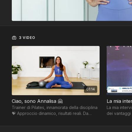
3 VIDEO
01:14
Ciao, sono Annalisa 🤗
La mia inte
Trainer di Pilates, innamorata della disciplina
La mia interv
💝 Approccio dinamico, risultati reali. Da
dei vantaggi 
Milano, per chi vuole davvero cambiare 🫶🏻
benefici del 
parto.