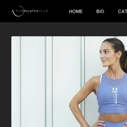
HOME
BIO
CA