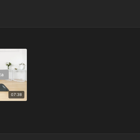
ta
07:38