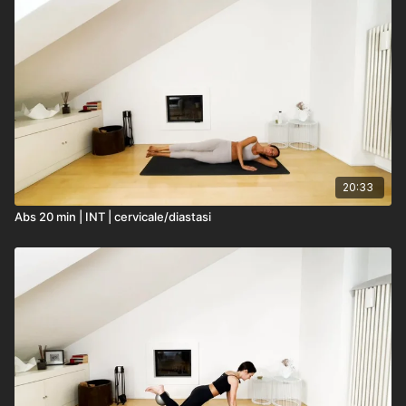
20:33
Abs 20 min | INT | cervicale/diastasi