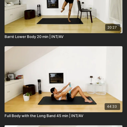
20:27
Barré Lower Body 20 min | INT/AV
44:33
Full Body with the Long Band 45 min | INT/AV