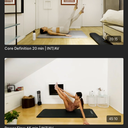
20:15
Core Definition 20 min | INT/AV
45:10
Power Flow 45 min | INT/AV