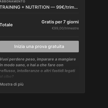
ABBONAMENTO
TRAINING + NUTRITION — 99€/trimestre (33€/mese)
Gratis per 7 giorni
Totale
€99,00/trimestre
Inizia una prova gratuita
Vuoi perdere peso, imparare a mangiare
in modo sano, o hai a che fare con
reflusso, intolleranze o altri fastidi legati
al cibo?
Questo percorso è fatto su misura per
situazioni come la tua.
Allenamento su misura + piano
alimentare personalizzato
— non una