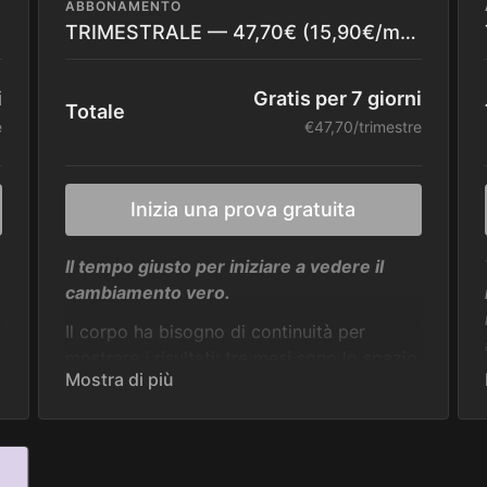
ABBONAMENTO
TRIMESTRALE — 47,70€ (15,90€/mese)
i
Gratis per 7 giorni
Totale
e
€47,70/trimestre
Inizia una prova gratuita
Il tempo giusto per iniziare a vedere il
cambiamento vero.
Il corpo ha bisogno di continuità per
mostrare i risultati: tre mesi sono lo spazio
giusto per costruire un’abitudine solida,
non solo per “provare”.
Hai accesso a: oltre 400 video, nuovi
contenuti ogni mese, programmi completi