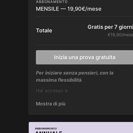
ABBONAMENTO
MENSILE — 19,90€/mese
Gratis per 7 giorn
Totale
€19,90/mes
Inizia una prova gratuita
Per iniziare senza pensieri, con la
massima flessibilità.
Hai accesso a:
✨ oltre 400 video allenamenti
✨ nuovi contenuti ogni mese
✨ programmi completi e intensivi
stagionali